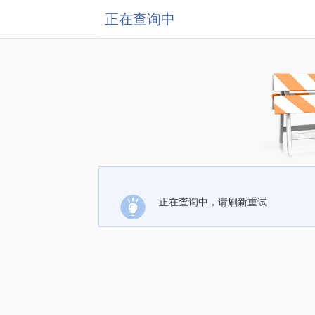
正在查询中
正在查询中，请刷新重试