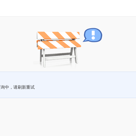
查询中，请刷新重试