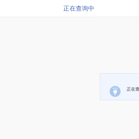
正在查询中
正在