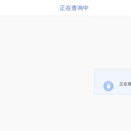
正在查询中
正在